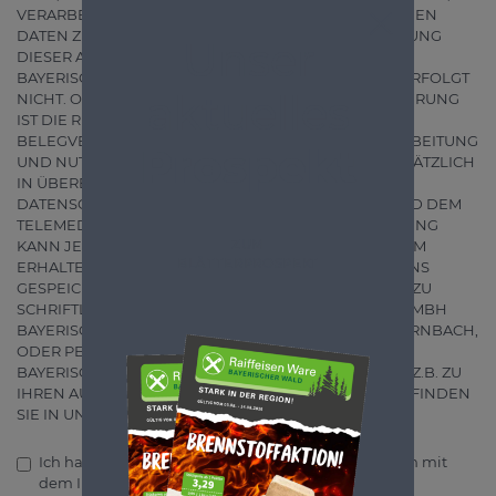
VERARBEITUNG UND NUTZUNG MEINER PERSÖNLICHEN
DATEN ZUR STRENG ZWECKGEBUNDENEN ABWICKLUNG
Unser
DIESER ANFRAGE AN DIE RAIFFEISEN WAREN GMBH
BAYERISCHER WALD. EINE WEITERGABE AN DRITTE ERFOLGT
aktuelles
NICHT. OHNE IHRE ZUSTIMMUNG ZUR DATENSPEICHERUNG
IST DIE REGISTRIERUNG FÜR DEN ELEKTRONISCHEN
BELEGVERSAND LEIDER NICHT MÖGLICH. DIE VERARBEITUNG
Prospekt
UND NUTZUNG IHRER DATEN FINDET DABEI GRUNDSÄTZLICH
IN ÜBEREINSTIMMUNG MIT DEN
DATENSCHUTZBESTIMMUNGEN (GEMÄSS DSGVO) UND DEM
TELEMEDIENGESETZ STATT. DIE ERTEILTE EINWILLIGUNG
KANN JEDERZEIT WIDERRUFEN WERDEN. AUSSERDEM
ZUM
BLÄTTERPROSPEKT
ERHALTEN SIE JEDERZEIT AUSKUNFT ÜBER DIE BEI UNS
GESPEICHERTEN DATEN. BITTE WENDEN SIE SICH DAZU
SCHRIFTLICH PER POST AN DIE RAIFFEISEN WAREN GMBH
BAYERISCHER WALD, AUSSERNBRÜNST 21, 94133 RÖHRNBACH,
ODER PER E-MAIL AN INFO@RAIFFEISEN-WARE-
BAYERISCHERWALD.DE. WEITERE INFORMATIONEN - Z.B. ZU
IHREN AUSKUNFTS- UND INTERVENTIONSRECHTEN - FINDEN
SIE IN UNSERER DATENSCHUTZERKLÄRUNG.
Ich habe die
Datenschutzerklärung
gelesen und bin mit
dem Inhalt einverstanden.
*