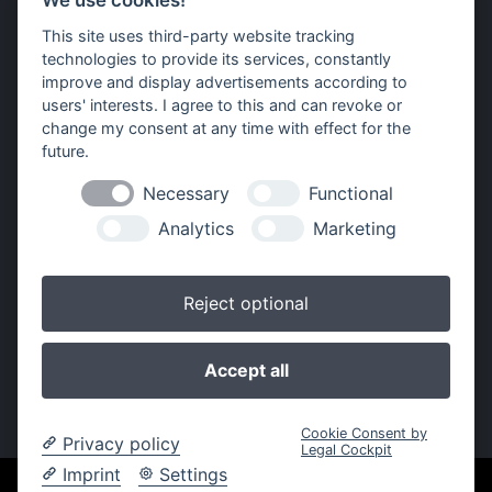
We use cookies!
Impressum
Datenschutz
Widerruf-Formular
This site uses third-party website tracking
technologies to provide its services, constantly
Cookie-Einstellungen ändern
improve and display advertisements according to
users' interests. I agree to this and can revoke or
Raiffeisen Waren GmbH Bayerischer Wald
change my consent at any time with effect for the
Außernbrünst 21
future.
94133 Röhrnbach
Necessary
Functional
Unsere Gesellschafterinnen
Analytics
Marketing
Reject optional
Accept all
Cookie Consent by
Privacy policy
Legal Cockpit
Imprint
Settings