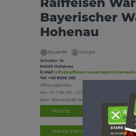
Raiffeisen W
Bayerischer Wa
Hohenau
Baustoffe
Energie
Schulstr. 14
94545 Hohenau
E-Mail:
info@raiffeisen-ware-bayerischerwald
Tel: +49 8558 365
Öffnungszeiten
Mo – Fr. 7:30 Uhr – 12:00 Uhr und 13:15 Uhr – 16:30
Sam. Während der Sommerzeit: 08:00 Uhr - 12:0
ROUTE
MEHR ERFAHREN