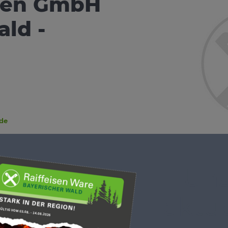
aren GmbH
ld -
.de
 Uhr
0 Uhr
Uns
aktue