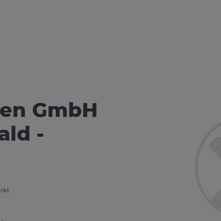
aren GmbH
ld -
rkt