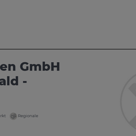
aren GmbH
ld -
rkt
Regionale