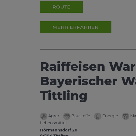
ROUTE
MEHR ERFAHREN
Raiffeisen W
Bayerischer Wa
Tittling
Agrar
Baustoffe
Energie
Ma
Lebensmittel
Hörmannsdorf 20
94104 Tittling