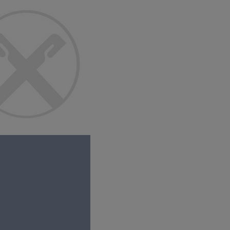
er
lles