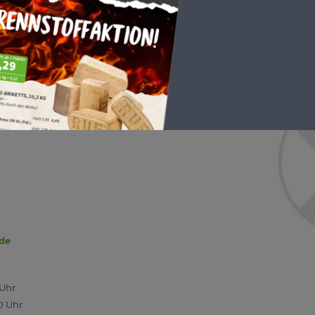
Pros
ZUM BLÄTTER
aren GmbH
ld -
.de
 Uhr
0 Uhr