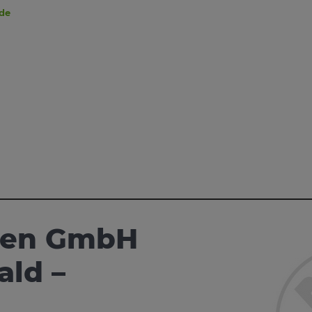
.de
aren GmbH
ald –