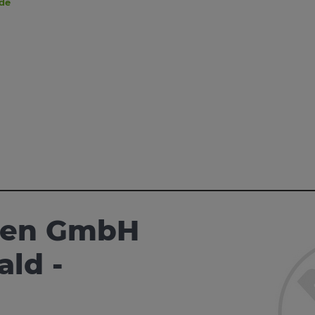
.de
aren GmbH
ld -