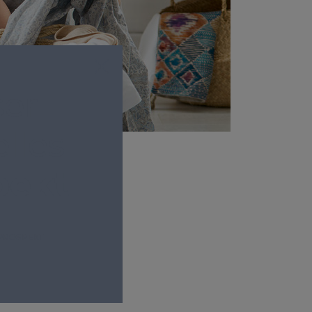
er
lles
pekt
PROSPEKT