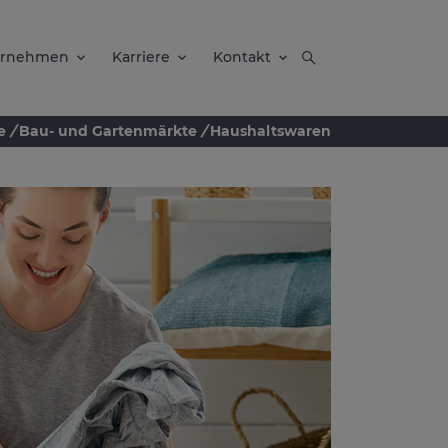
ernehmen
Karriere
Kontakt
e
/
Bau- und Gartenmärkte
/
Haushaltswaren