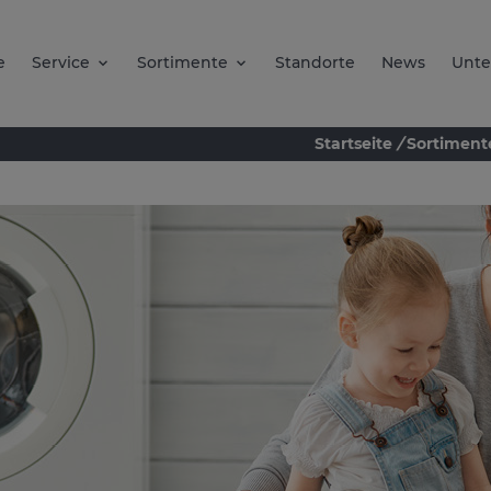
e
Service
Sortimente
Standorte
News
Unt
Startseite
/
Sortiment