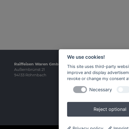
We use cookies!
Raiffeisen Waren GmbH Bayerischer Wald
Un
This site uses third-party websi
Außernbrünst 21
improve and display advertisemen
94133 Röhrnbach
revoke or change my consent at 
Necessary
Reject optional
Privacy policy
Imprint