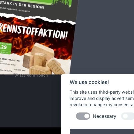
aktue
Pros
ZUM BLÄTTER
Raiffeisen Waren GmbH Bayerischer Wald
Un
Außernbrünst 21
94133 Röhrnbach
We use cookies!
This site uses third-party websi
improve and display advertisemen
revoke or change my consent at 
Necessary