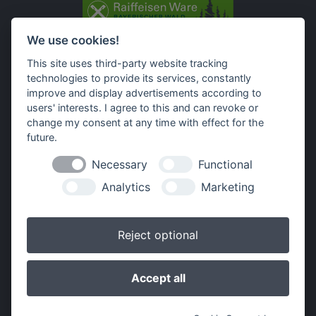
We use cookies!
Impressum
Datenschutz
Widerruf-Formular
This site uses third-party website tracking
technologies to provide its services, constantly
Cookie-Einstellungen ändern
improve and display advertisements according to
users' interests. I agree to this and can revoke or
Raiffeisen Waren GmbH Bayerischer Wald
change my consent at any time with effect for the
Außernbrünst 21
future.
94133 Röhrnbach
Necessary
Functional
Unsere Gesellschafterinnen
Analytics
Marketing
Reject optional
Accept all