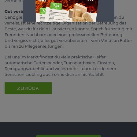
vermeiden.
Gut vorbereitet ist halb gewonnen
Ganz gleich, welches Tier du bei dir zu Hause hast: Wenn du
verreist, ist eine rechtzeitige Organisation der Betreuung das
Beste, was du für dein Haustier tun kannst. Sprich frühzeitig mit
Freunden, Nachbarn oder einer professionellen Betreuung.
Und vergiss nicht, alles gut vorzubereiten – vom Vorrat an Futter
bis hin zu Pflegeanleitungen.
Bei uns im Markt findest du viele praktische Helfer:
automatische Futterspender, Transportboxen, Einstreu,
Reinigungszubehör und vieles mehr – damit es deinem
tierischen Liebling auch ohne dich an nichts fehlt.
ZURÜCK